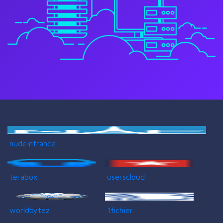
nudeinfrance
terabox
userscloud
worldbytez
1fichier