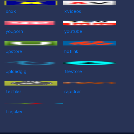
xnxx
xvideos
youporn
youtube
upstore
hotlink
uploadgig
filestore
tezfiles
rapidrar
filejoker