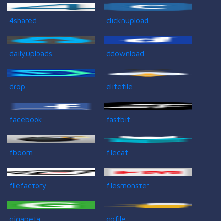
4shared
clicknupload
dailyuploads
ddownload
drop
elitefile
facebook
fastbit
fboom
filecat
filefactory
filesmonster
gigapeta
gofile