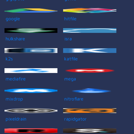
google
hitfile
hulkshare
isra
k2s
katfile
mediafire
mega
mixdrop
nitroflare
pixeldrain
rapidgator