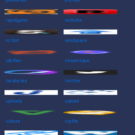
rapidgator
redtube
scribd
sendspace
silkfiles
streamtape
terabytez
twitter
uploady
uqload
vidoza
vipfile