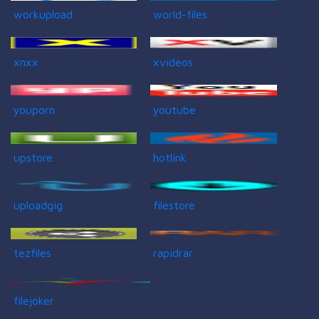
workupload
world-files
xnxx
xvideos
youporn
youtube
upstore
hotlink
uploadgig
filestore
tezfiles
rapidrar
filejoker