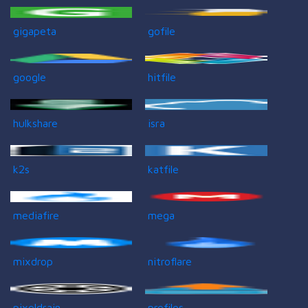
gigapeta
gofile
google
hitfile
hulkshare
isra
k2s
katfile
mediafire
mega
mixdrop
nitroflare
pixeldrain
prefiles