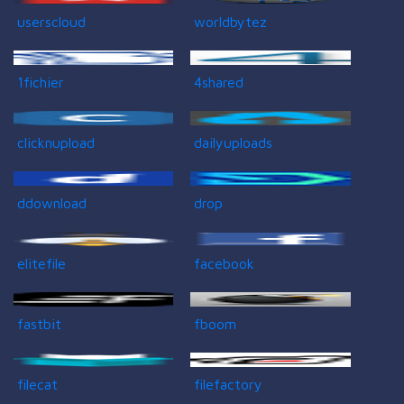
userscloud
worldbytez
1fichier
4shared
clicknupload
dailyuploads
ddownload
drop
elitefile
facebook
fastbit
fboom
filecat
filefactory