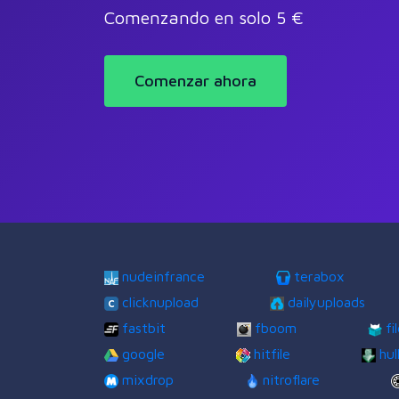
Comenzando en solo 5 €
Comenzar ahora
nudeinfrance
terabox
clicknupload
dailyuploads
fastbit
fboom
fi
google
hitfile
hul
mixdrop
nitroflare