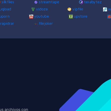
silkfiles
streamtape
terabytez
uqload
vidoza
vipfile
w
uporn
youtube
upstore
rapidrar
filejoker
us archivos con