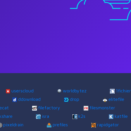
userscloud
worldbytez
1fichier
ddownload
drop
elitefile
lecat
filefactory
filesmonster
kshare
isra
k2s
katfile
pixeldrain
prefiles
rapidgator