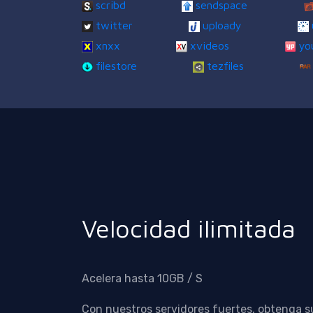
scribd
sendspace
twitter
uploady
xnxx
xvideos
yo
filestore
tezfiles
Velocidad ilimitada
Acelera hasta 10GB / S
Con nuestros servidores fuertes, obtenga s