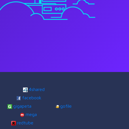
4shared
facebook
gigapeta
gofile
mega
redtube