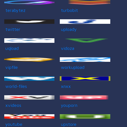
terabytez
turbobit
twitter
uploady
uqload
vidoza
vipfile
workupload
world-files
xnxx
xvideos
youporn
youtube
upstore