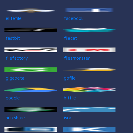
elitefile
facebook
fastbit
filecat
filefactory
filesmonster
gigapeta
gofile
google
hitfile
hulkshare
isra