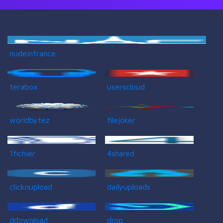
nudeinfrance
terabox
userscloud
worldbytez
filejoker
1fichier
4shared
clicknupload
dailyuploads
ddownload
drop