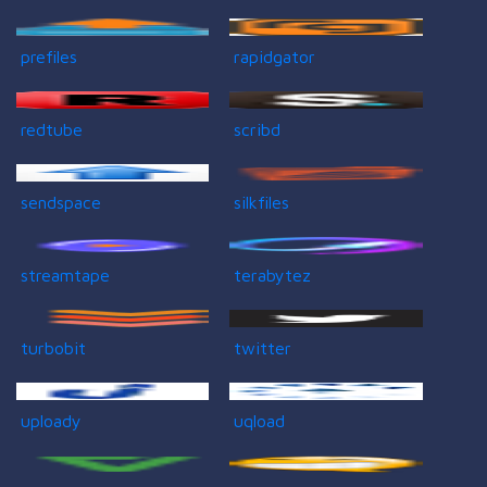
prefiles
rapidgator
redtube
scribd
sendspace
silkfiles
streamtape
terabytez
turbobit
twitter
uploady
uqload