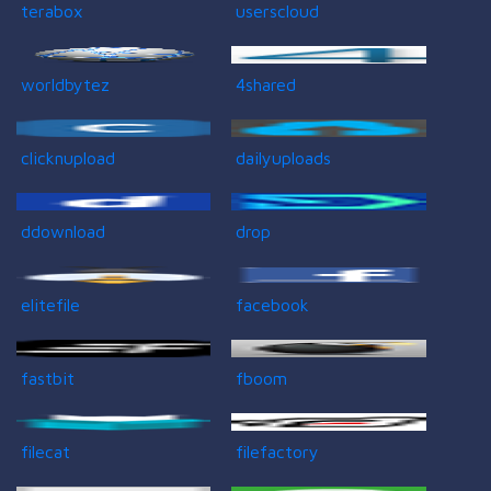
terabox
userscloud
worldbytez
4shared
clicknupload
dailyuploads
ddownload
drop
elitefile
facebook
fastbit
fboom
filecat
filefactory