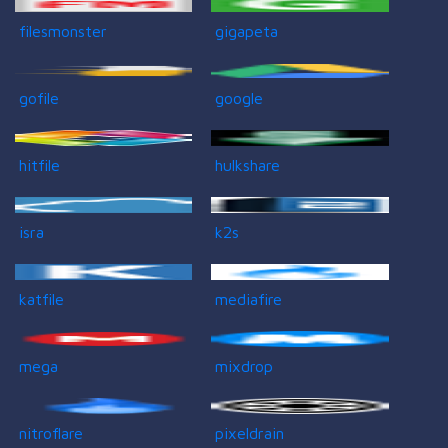
filesmonster
gigapeta
gofile
google
hitfile
hulkshare
isra
k2s
katfile
mediafire
mega
mixdrop
nitroflare
pixeldrain