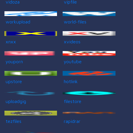
vidoza
vipfile
workupload
world-files
xnxx
xvideos
youporn
youtube
upstore
hotlink
uploadgig
filestore
tezfiles
rapidrar