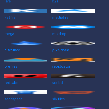
isra
k2s
katfile
mediafire
mega
mixdrop
nitroflare
pixeldrain
prefiles
rapidgator
redtube
scribd
sendspace
silkfiles