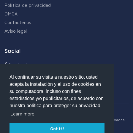
Política de privacidad
DMCA
Contáctenos
Aviso legal
Social
Facebook
Twitter
Al continuar su visita a nuestro sitio, usted
Linkedin
acepta la instalación y el uso de cookies en
Google+
su computadora, incluso con fines
estadísticos y/o publicitarios, de acuerdo con
nuestra política para proteger su privacidad.
Learn more
Copyright © 2017 - 2025 Opdeb.com - Todos los derechos reservados.
Got it!