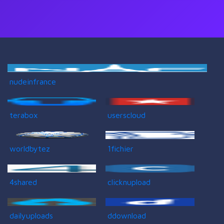
nudeinfrance
terabox
userscloud
worldbytez
1fichier
4shared
clicknupload
dailyuploads
ddownload