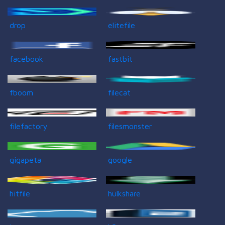
drop
elitefile
facebook
fastbit
fboom
filecat
filefactory
filesmonster
gigapeta
google
hitfile
hulkshare